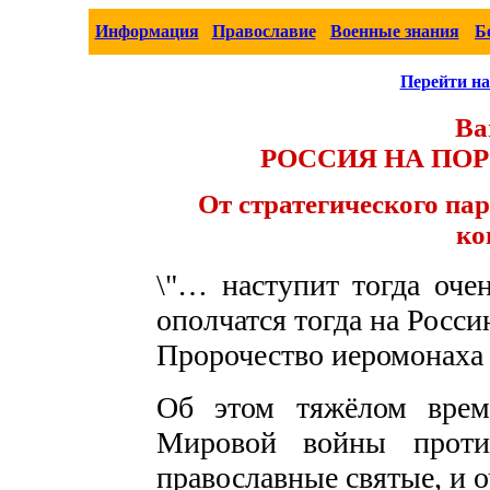
Информация
Православие
Военные знания
Б
Перейти на
Ba
РОССИЯ НА ПО
От стратегического па
ко
\"… наступит тогда оче
ополчатся тогда на Росс
Пророчество иеромонаха
Об этом тяжёлом врем
Мировой войны проти
православные святые, и о