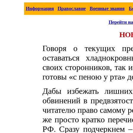
Информация
Православие
Военные знания
Б
Перейти на
НО
Говоря о текущих пре
оставаться хладнокро
своих сторонников, так 
готовы «с пеною у рта» д
Дабы избежать лишних
обвинений в предвзятос
читателю право самому р
же просто кратко переч
РФ. Сразу подчеркнем –