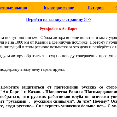
оенные знания
Белое движение
История
Перейти на главную страницу >>>
Русофобия в Ак-Барсе
йта поступило письмо. Обида автора вполне понятна и мы с удо
ли не за 1000 км от Казани а где-нибудь поближе. Поэтому публ
удь живущий в этом регионе возьмется за это дело и разберётся с 
ндуем автору обратиться в суд по поводу совершения преступ
.
оддержку этому делу гарантируем.
 Помогите защититься от притеснений русских со стор
 "Ак Барс " г. Казань - Шавалеева Равиля Шагимарданови
обраться, что русских работников клуба он всячески уни
ает "русаками", "русскими свиньями". За что? Почему? Ос
те, люди русские... Сил терпеть унижения больше нет... С 