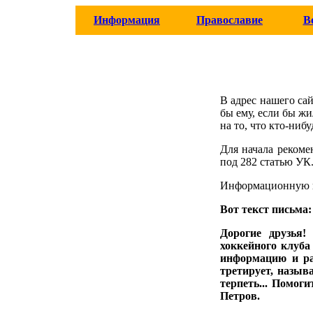
Информация
Православие
В
В адрес нашего са
бы ему, если бы жи
на то, что кто-ниб
Для начала рекоме
под 282 статью УК
Информационную п
Вот текст письма:
Дорогие друзья!
хоккейного клуба
информацию и раз
третирует, назыв
терпеть... Помоги
Петров.