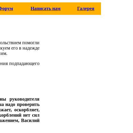
Форум
Написать нам
Галерея
вольствием помогли
икуем его в надежде
ним.
ления подпадающего
оны руководителя
ча надо проверить
жает, оскорбляет,
корблений нет сил
уважением, Василий