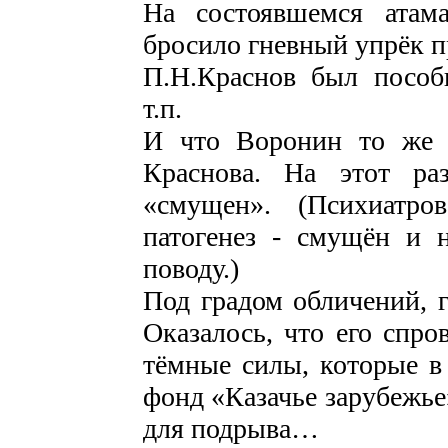
На состоявшемся атам
бросило гневный упрёк п
П.Н.Краснов был пособ
т.п.
И что Воронин то же 
Краснова. На этот ра
«смущен». (Психиатр
патогенез - смущён и
поводу.)
Под градом обличений, г
Оказалось, что его спро
тёмные силы, которые в 
фонд «Казачье зарубежье
для подрыва…