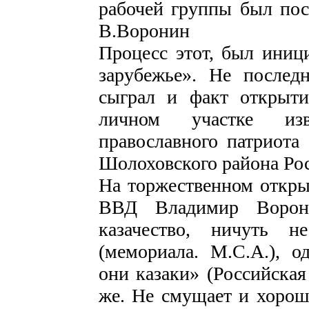
рабочей группы был пос
В.Воронин
Процесс этот, был иниц
зарубежье». Не послед
сыграл и факт открыт
личном участке изв
православного патриота
Шолоховского района Рос
На торжественном откры
ВВД Владимир Ворони
казачество, ничуть н
(мемориала. М.С.А.), о
они казаки» (Российская 
же. Не смущает и хорошо