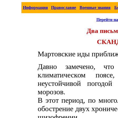
Информация
Православие
Военные знания
Б
Перейти на
Два письм
СКАНД
Мартовские иды прибли
Давно замечено, ч
климатическом поясе
неустойчивой погодой
морозов.
В этот период, по мног
обострение двух хрониче
шизофрении.